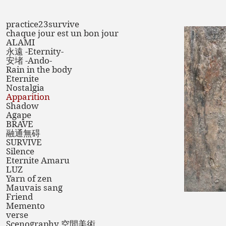
practice23survive
chaque jour est un bon jour
ALAMI
永遠 -Eternity-
安堵 -Ando-
Rain in the body
Eternite
Nostalgia
Apparition
Shadow
Agape
BRAVE
融通無碍
SURVIVE
Silence
Eternite Amaru
LUZ
Yarn of zen
Mauvais sang
Friend
Memento
verse
Scenography 空間美術